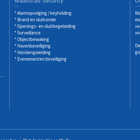
Maasstad Security
O
* Alarmopvolging / keyholding
Ma
* Brand en sluitronde
ma
* Openings- en sluitbegeleiding
vo
* Surveillance
vo
* Objectbewaking
De
* Havenbeveiliging
go
* Hondengeleiding
* Evenementen beveiliging